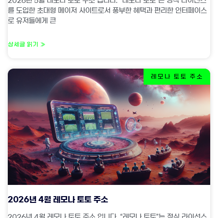
2026년 5월 레모나 토토 주소 입니다. “레모나 토토”는 정식 라이선스
를 도입한 초대형 메이저 사이트로서 풍부한 혜택과 편리한 인터페이스
로 유저들에게 큰
상세글 읽기 »
레모나 토토 주소
2026년 4월 레모나 토토 주소
2026년 4월 레모나 토토 주소 입니다. “레모나 토토”는 정식 라이선스