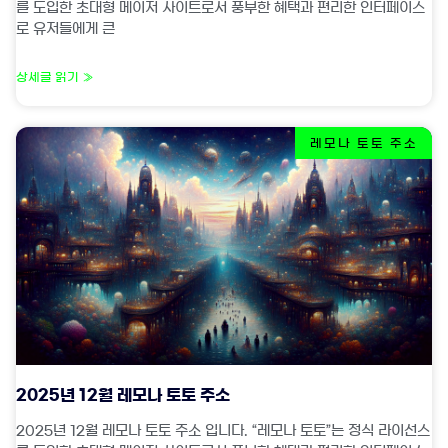
를 도입한 초대형 메이저 사이트로서 풍부한 혜택과 편리한 인터페이스
로 유저들에게 큰
상세글 읽기 »
레모나 토토 주소
2025년 12월 레모나 토토 주소
2025년 12월 레모나 토토 주소 입니다. “레모나 토토”는 정식 라이선스