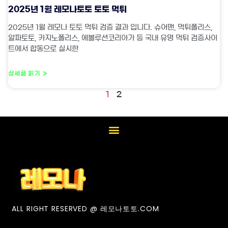
2025년 1월 레모나토토 토토 먹튀
2025년 1월 레모나 토토 먹튀 검증 결과 입니다. 슈어맨, 먹튀폴리스,
알파토토, 카지노폴리스, 에볼루션코리아가 등 국내 유명 먹튀 검증사이
트에서 합동으로 실시한
상세글 읽기 »
1
2
ALL RIGHT RESERVED @ 레모나토토.COM