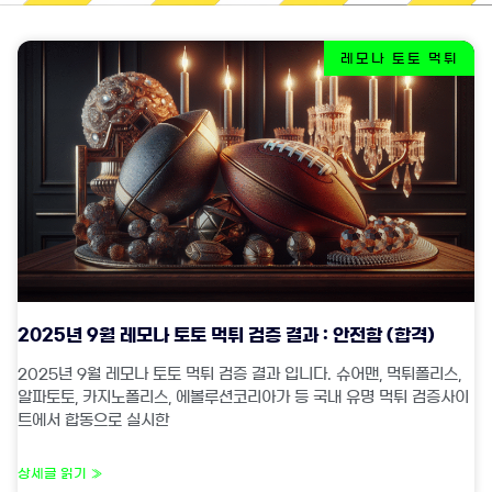
레모나 토토 먹튀
2025년 9월 레모나 토토 먹튀 검증 결과 : 안전함 (합격)
2025년 9월 레모나 토토 먹튀 검증 결과 입니다. 슈어맨, 먹튀폴리스,
알파토토, 카지노폴리스, 에볼루션코리아가 등 국내 유명 먹튀 검증사이
트에서 합동으로 실시한
상세글 읽기 »