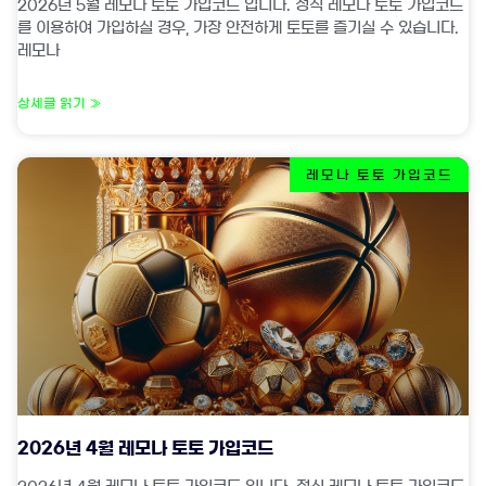
2026년 5월 레모나 토토 가입코드 입니다. 정식 레모나 토토 가입코드
를 이용하여 가입하실 경우, 가장 안전하게 토토를 즐기실 수 있습니다.
레모나
상세글 읽기 »
레모나 토토 가입코드
2026년 4월 레모나 토토 가입코드