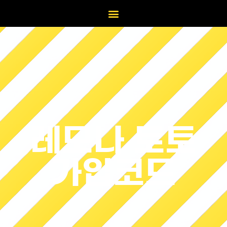
레모나 토토
가입코드