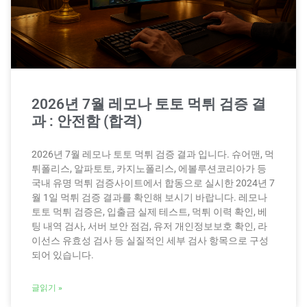
2026년 7월 레모나 토토 먹튀 검증 결
과 : 안전함 (합격)
2026년 7월 레모나 토토 먹튀 검증 결과 입니다. 슈어맨, 먹
튀폴리스, 알파토토, 카지노폴리스, 에볼루션코리아가 등
국내 유명 먹튀 검증사이트에서 합동으로 실시한 2024년 7
월 1일 먹튀 검증 결과를 확인해 보시기 바랍니다. 레모나
토토 먹튀 검증은, 입출금 실제 테스트, 먹튀 이력 확인, 베
팅 내역 검사, 서버 보안 점검, 유저 개인정보보호 확인, 라
이선스 유효성 검사 등 실질적인 세부 검사 항목으로 구성
되어 있습니다.
글읽기 »