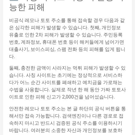
능한 피해
비공식 레모나 토토 주소를 통해 접속할 경우 다음과 같
은 심각한 피해가 발생할 수 있습니다. 첫째, 개인정보
유출로 인한 2차 피해가 발생할 수 있습니다. 주민등록
번호, 계좌정보, 휴대폰 번호 등이 해커들에게 넘어가면
대출사기, 보이스피싱, 스팸 전화 등의 피해를 입게 됩니
다.
둘째, 충전한 금액이 사라지는 먹튀 피해가 발생할 수 있
습니다. 사칭 사이트는 초기에는 정상적으로 서비스하
다가 어느 순간 사이트를 폐쇄하고 예치금을 가로채는
수법을 사용합니다. 실제로 작년 한 해 동안 가짜 토토사
이트로 인한 피해 신고가 2,000건을 넘어섰습니다.
안전한 레모나 토토 주소는 본 글 하단의 공식 버튼을 통
해서만 접속 가능합니다. 검색엔진이나 다른 경로로 접
속하지 마시고 반드시 검증된 공식 주소를 이용하시기
바랍니다. 여러분의 소중한 자산과 개인정보를 보호하