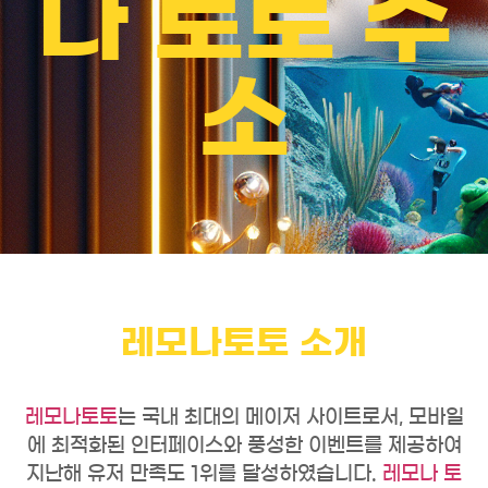
나 토토 주
소
레모나토토 소개
레모나토토
는 국내 최대의 메이저 사이트로서, 모바일
에 최적화된 인터페이스와 풍성한 이벤트를 제공하여
지난해 유저 만족도 1위를 달성하였습니다.
레모나 토