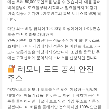
에는 무려 50,000포인트를 받을 수 있습니다. 예를 들어
박회원님이 토요일부터 시작해서 일요일까지 10경기
연속 적중시킨다면 5만포인트의 특별 보너스를 받게 됩
니다.
다만 최소 베팅 금액이 10,000원 이상이어야 하며, 연승
도중 한 번이라도 패배하면
연승 기록이 초기화된다는 점을 주의해야 합니다. 스포
츠 베팅과 미니게임에서만 적용되는 이벤트이므로 카지
노나 슬롯게임은 해당되지 않습니다. 조건을 충족한 후
에는 고객센터에 문의하여 보너스를 신청하면 됩니다.
레모나 토토 공식 안전
주소
마지막으로 레모나 토토를 안전하게 이용하는 방법에
대해 정리해드리겠습니다. 본 글 하단에 위치한 공식 버
튼을 클릭하시면 레모나 토토 안전 가입 주소로 자동 연
결됩니다. 이 버튼을 통해서만 접속하시면 100% 안전한