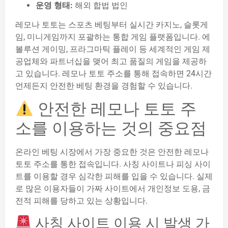
운영 형태:
해외 합법 법인
레모나 토토는 스포츠 베팅부터 실시간 카지노, 슬롯게
임, 미니게임까지 포괄하는 통합 게임 플랫폼입니다. 에
볼루션 게이밍, 프라그마틱 플레이 등 세계적인 게임 제
공업체와 파트너십을 맺어 최고 품질의 게임을 제공하
고 있습니다. 레모나 토토 주소를 통해 접속하면 24시간
언제든지 안전한 베팅 환경을 경험할 수 있습니다.
안전한 레모나 토토 주
소를 이용하는 것의 중요점
온라인 베팅 시장에서 가장 중요한 것은 안전한 레모나
토토 주소를 통한 접속입니다. 사칭 사이트나 피싱 사이
트를 이용할 경우 심각한 피해를 입을 수 있습니다. 실제
로 많은 이용자들이 가짜 사이트에서 개인정보 도용, 금
전적 피해를 당하고 있는 상황입니다.
사칭 사이트 이용 시 발생 가