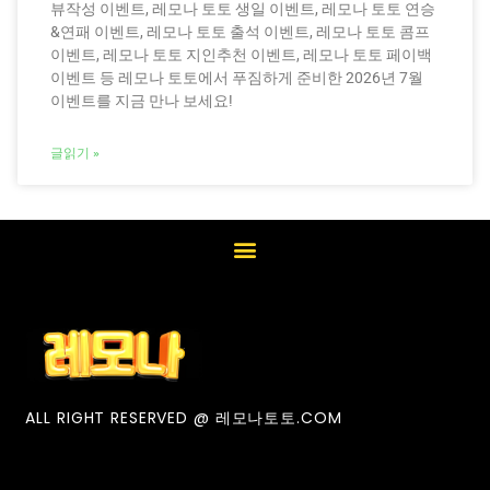
뷰작성 이벤트, 레모나 토토 생일 이벤트, 레모나 토토 연승
&연패 이벤트, 레모나 토토 출석 이벤트, 레모나 토토 콤프
이벤트, 레모나 토토 지인추천 이벤트, 레모나 토토 페이백
이벤트 등 레모나 토토에서 푸짐하게 준비한 2026년 7월
이벤트를 지금 만나 보세요!
글읽기 »
ALL RIGHT RESERVED @ 레모나토토.COM