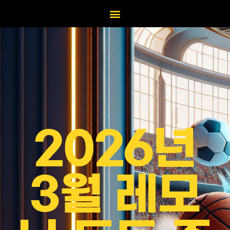
2026년
3월 레모