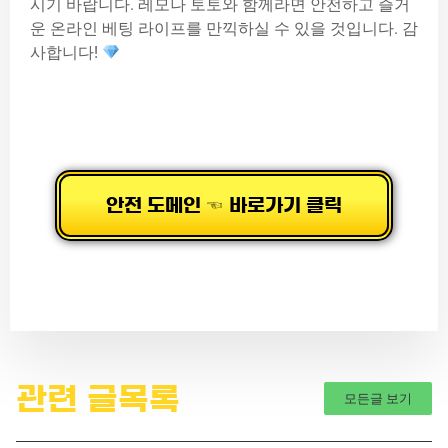
시기 바랍니다. 레모나 토토와 함께라면 안전하고 즐거
운 온라인 베팅 라이프를 만끽하실 수 있을 것입니다. 감
사합니다!
안전 도메인 ☜ 바로가기 클릭
관련 글목록
모든글 보기