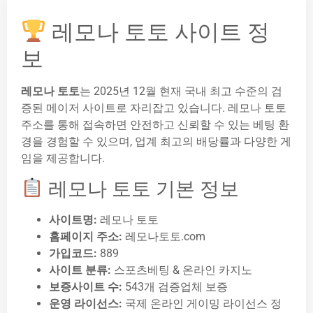
레모나 토토 사이트 정
보
레모나 토토
는 2025년 12월 현재 국내 최고 수준의 검
증된 메이저 사이트로 자리잡고 있습니다. 레모나 토토
주소를 통해 접속하면 안전하고 신뢰할 수 있는 베팅 환
경을 경험할 수 있으며, 업계 최고의 배당률과 다양한 게
임을 제공합니다.
레모나 토토 기본 정보
사이트명:
레모나 토토
홈페이지 주소:
레모나토토.com
가입코드:
889
사이트 분류:
스포츠베팅 & 온라인 카지노
보증사이트 수:
543개 검증업체 보증
운영 라이선스:
국제 온라인 게이밍 라이선스 정