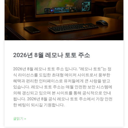
2026년 8월 레모나 토토 주소
2026년 8월 레모나 토토 주소 입니다. “레모나 토토”는 정
식 라이선스를 도입한 초대형 메이저 사이트로서 풍부한
혜택과 편리한 인터페이스로 유저들에게 큰 사랑을 받고
있습니다. 레모나 토토 주소는 매월 안전한 보안 시스템에
의해 갱신되고 있으며 본 사이트를 통해 공식적으로 안내
됩니다. 2026년 8월 공식 레모나 토토 주소에서 가장 안전
한 베팅이 되시길 기원합니다.
글읽기 »