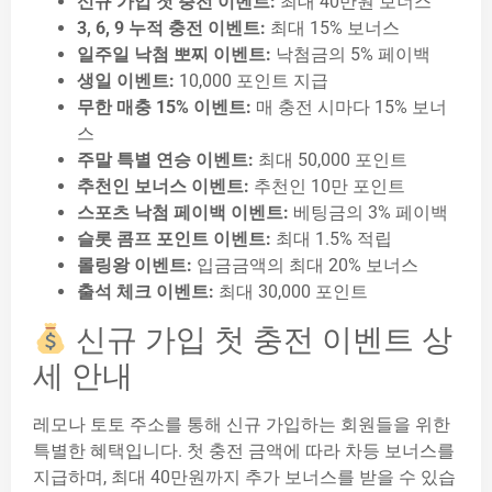
신규 가입 첫 충전 이벤트:
최대 40만원 보너스
3, 6, 9 누적 충전 이벤트:
최대 15% 보너스
일주일 낙첨 뽀찌 이벤트:
낙첨금의 5% 페이백
생일 이벤트:
10,000 포인트 지급
무한 매충 15% 이벤트:
매 충전 시마다 15% 보너
스
주말 특별 연승 이벤트:
최대 50,000 포인트
추천인 보너스 이벤트:
추천인 10만 포인트
스포츠 낙첨 페이백 이벤트:
베팅금의 3% 페이백
슬롯 콤프 포인트 이벤트:
최대 1.5% 적립
롤링왕 이벤트:
입금금액의 최대 20% 보너스
출석 체크 이벤트:
최대 30,000 포인트
신규 가입 첫 충전 이벤트 상
세 안내
레모나 토토 주소를 통해 신규 가입하는 회원들을 위한
특별한 혜택입니다. 첫 충전 금액에 따라 차등 보너스를
지급하며, 최대 40만원까지 추가 보너스를 받을 수 있습