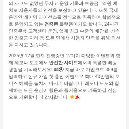
의 사고도 없었던 무사고 운영 기록과 보증금 1억원 예
치로 사용자들의 안전을 보장하고 있습니다. 또한 국제
온라인 게이밍 라이선스를 정식으로 취득하여 합법적으
로 운영되고 있는
검증된
플랫폼이기도 합니다. 24시간
연중무휴 고객센터 운영, 업계 최고 수준의 배당률, 신속
한 입출금 처리 등 모든 면에서 사용자 만족을 위해 최선
을 다하고 있습니다.
2025년 12월 현재 진행중인 12가지 다양한 이벤트와 함
께 레모나 토토에서
안전한 사이트
에서의 특별한 베팅
경험을 시작해보세요!
지금 바로 가입코드 889를
입력하고 신규 가입 첫 충전 이벤트로 최대 40만원의 보
너스 혜택을 놓치지 마시기 바랍니다. 레모나 토토와 함
께하는 모든 순간이 행운과 즐거움으로 가득하길 진심
으로 기원합니다! 감사합니다.