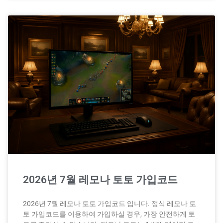
2026년 7월 레모나 토토 가입코드
2026년 7월 레모나 토토 가입코드 입니다. 정식 레모나 토
토 가입코드를 이용하여 가입하실 경우, 가장 안전하게 토