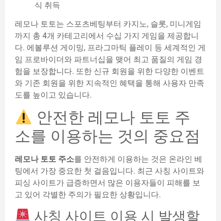
식 취득
레모나 토토는 스포츠베팅부터 카지노, 슬롯, 미니게임
까지 총 4개 카테고리에서 수십 가지 게임을 제공합니
다. 에볼루션 게이밍, 프라그마틱 플레이 등 세계적인 게
임 프로바이더와 파트너십을 맺어 최고 품질의 게임 경
험을 보장합니다. 또한 신규 회원을 위한 다양한 이벤트
와 기존 회원을 위한 지속적인 혜택을 통해 사용자 만족
도를 높이고 있습니다.
안전한 레모나 토토 주
소를 이용하는 것의 중요점
레모나 토토 주소
를 안전하게 이용하는 것은 온라인 베
팅에서 가장 중요한 첫 걸음입니다. 최근 사칭 사이트와
피싱 사이트가 급증하면서 많은 이용자들이 피해를 보
고 있어 각별한 주의가 필요한 상황입니다.
사칭 사이트 이용 시 발생할