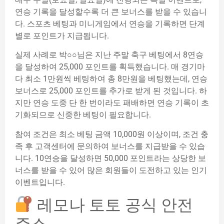
연승 기록을 달성할수록 더 큰 보너스를 받을 수 있습니
다. 스포츠 베팅과 미니게임에서 연승을 기록하면 단계
별로 포인트가 지급됩니다.
실제 사례로 박○○님은 지난 주말 축구 베팅에서 8연승
을 달성하여 25,000 포인트를 획득했습니다. 매 경기마
다 최소 1만원씩 베팅하여 총 8만원을 베팅했는데, 연승
보너스로 25,000 포인트를 추가로 받게 된 것입니다. 하
지만 연승 도중 단 한 번이라도 패배하면 연승 기록이 초
기화되므로 신중한 베팅이 필요합니다.
참여 조건은 최소 베팅 금액 10,000원 이상이며, 조건 충
족 후 고객센터에 문의하여 보너스를 지급받을 수 있습
니다. 10연승을 달성하면 50,000 포인트라는 상당한 보
너스를 받을 수 있어 많은 회원들이 도전하고 있는 인기
이벤트입니다.
레모나 토토 공식 안전