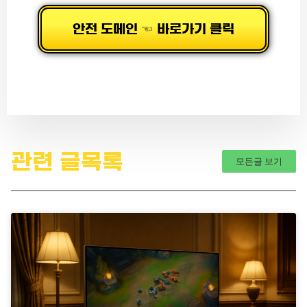
안전 도메인 ☜ 바로가기 클릭
관련 글목록
모든글 보기