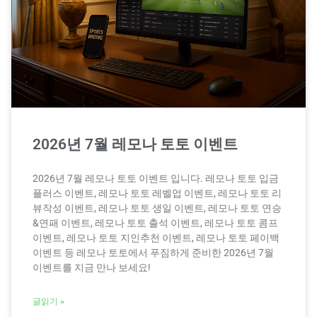
2026년 7월 레모나 토토 이벤트
2026년 7월 레모나 토토 이벤트 입니다. 레모나 토토 입금
플러스 이벤트, 레모나 토토 레벨업 이벤트, 레모나 토토 리
뷰작성 이벤트, 레모나 토토 생일 이벤트, 레모나 토토 연승
&연패 이벤트, 레모나 토토 출석 이벤트, 레모나 토토 콤프
이벤트, 레모나 토토 지인추천 이벤트, 레모나 토토 페이백
이벤트 등 레모나 토토에서 푸짐하게 준비한 2026년 7월
이벤트를 지금 만나 보세요!
글읽기 »