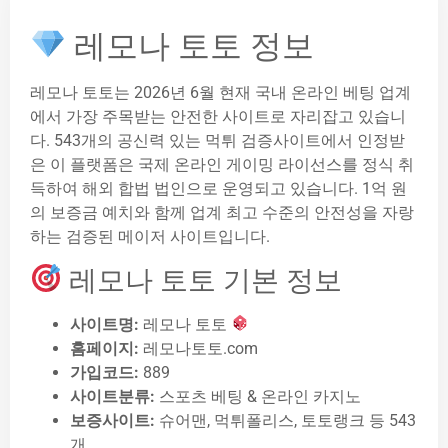
레모나 토토 정보
레모나 토토는 2026년 6월 현재 국내 온라인 베팅 업계
에서 가장 주목받는 안전한 사이트로 자리잡고 있습니
다. 543개의 공신력 있는 먹튀 검증사이트에서 인정받
은 이 플랫폼은 국제 온라인 게이밍 라이선스를 정식 취
득하여 해외 합법 법인으로 운영되고 있습니다. 1억 원
의 보증금 예치와 함께 업계 최고 수준의 안전성을 자랑
하는 검증된 메이저 사이트입니다.
레모나 토토 기본 정보
사이트명:
레모나 토토
홈페이지:
레모나토토.com
가입코드:
889
사이트분류:
스포츠 베팅 & 온라인 카지노
보증사이트:
슈어맨, 먹튀폴리스, 토토랭크 등 543
개