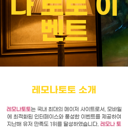
나 토토 이
벤트
레모나토토 소개
레모나토토
는 국내 최대의 메이저 사이트로서, 모바일
에 최적화된 인터페이스와 풍성한 이벤트를 제공하여
지난해 유저 만족도 1위를 달성하였습니다.
레모나 토