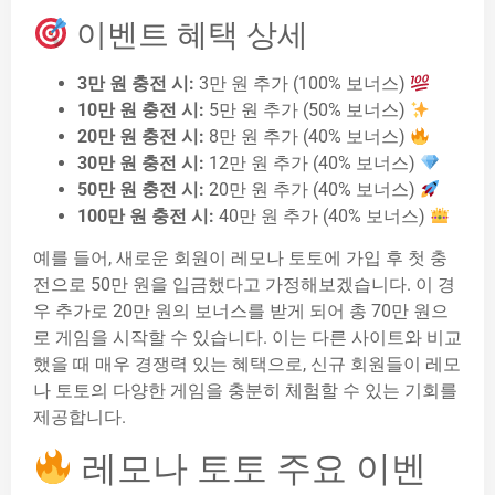
이벤트 혜택 상세
3만 원 충전 시:
3만 원 추가 (100% 보너스)
10만 원 충전 시:
5만 원 추가 (50% 보너스)
20만 원 충전 시:
8만 원 추가 (40% 보너스)
30만 원 충전 시:
12만 원 추가 (40% 보너스)
50만 원 충전 시:
20만 원 추가 (40% 보너스)
100만 원 충전 시:
40만 원 추가 (40% 보너스)
예를 들어, 새로운 회원이 레모나 토토에 가입 후 첫 충
전으로 50만 원을 입금했다고 가정해보겠습니다. 이 경
우 추가로 20만 원의 보너스를 받게 되어 총 70만 원으
로 게임을 시작할 수 있습니다. 이는 다른 사이트와 비교
했을 때 매우 경쟁력 있는 혜택으로, 신규 회원들이 레모
나 토토의 다양한 게임을 충분히 체험할 수 있는 기회를
제공합니다.
레모나 토토 주요 이벤