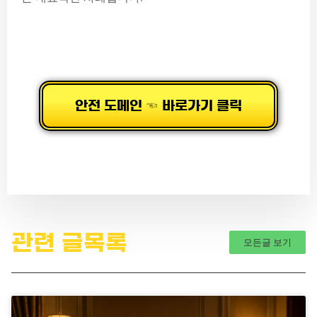
안전 도메인 ☜ 바로가기 클릭
관련 글목록
모든글 보기