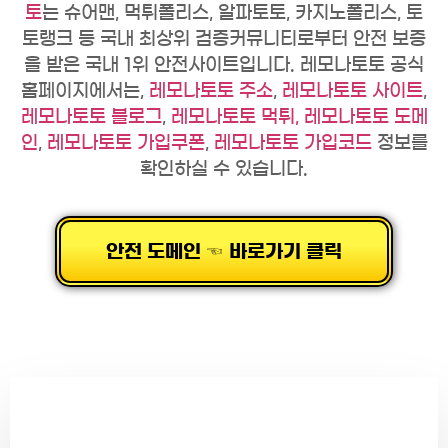
토
는 슈어맨, 먹튀폴리스, 알파토토, 카지노폴리스, 토
토랭크 등 국내 최상위 검증커뮤니티로부터 안전 보증
을 받은 국내 1위 안전사이트입니다. 레모나토토 공식
홈페이지에서는,
레모나토토 주소
,
레모나토토 사이트
,
레모나토토 블로그
,
레모나토토 먹튀,
레모나토토 도메
인
,
레모나토토 가입쿠폰
,
레모나토토 가입코드
정보를
확인하실 수 있습니다.
안전 도메인 ☜ 바로가기 클릭