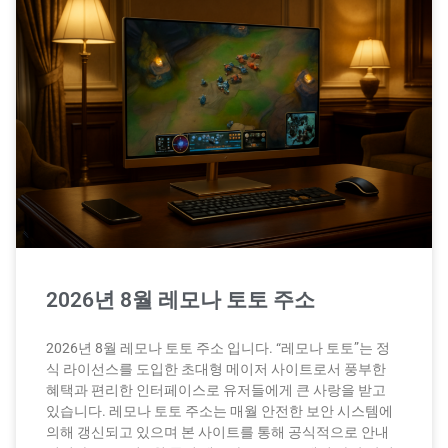
2026년 8월 레모나 토토 주소
2026년 8월 레모나 토토 주소 입니다. “레모나 토토”는 정
식 라이선스를 도입한 초대형 메이저 사이트로서 풍부한
혜택과 편리한 인터페이스로 유저들에게 큰 사랑을 받고
있습니다. 레모나 토토 주소는 매월 안전한 보안 시스템에
의해 갱신되고 있으며 본 사이트를 통해 공식적으로 안내