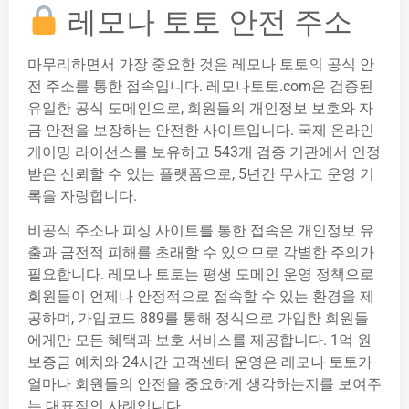
레모나 토토 안전 주소
마무리하면서 가장 중요한 것은 레모나 토토의 공식 안
전 주소를 통한 접속입니다. 레모나토토.com은 검증된
유일한 공식 도메인으로, 회원들의 개인정보 보호와 자
금 안전을 보장하는 안전한 사이트입니다. 국제 온라인
게이밍 라이선스를 보유하고 543개 검증 기관에서 인정
받은 신뢰할 수 있는 플랫폼으로, 5년간 무사고 운영 기
록을 자랑합니다.
비공식 주소나 피싱 사이트를 통한 접속은 개인정보 유
출과 금전적 피해를 초래할 수 있으므로 각별한 주의가
필요합니다. 레모나 토토는 평생 도메인 운영 정책으로
회원들이 언제나 안정적으로 접속할 수 있는 환경을 제
공하며, 가입코드 889를 통해 정식으로 가입한 회원들
에게만 모든 혜택과 보호 서비스를 제공합니다. 1억 원
보증금 예치와 24시간 고객센터 운영은 레모나 토토가
얼마나 회원들의 안전을 중요하게 생각하는지를 보여주
는 대표적인 사례입니다.