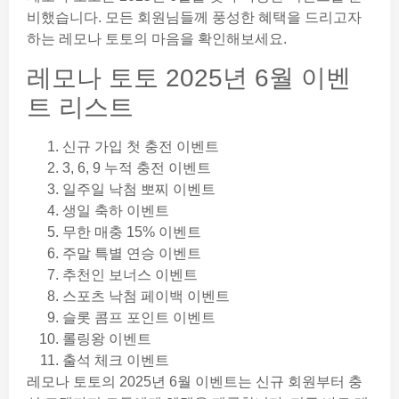
비했습니다. 모든 회원님들께 풍성한 혜택을 드리고자
하는 레모나 토토의 마음을 확인해보세요.
레모나 토토 2025년 6월 이벤
트 리스트
신규 가입 첫 충전 이벤트
3, 6, 9 누적 충전 이벤트
일주일 낙첨 뽀찌 이벤트
생일 축하 이벤트
무한 매충 15% 이벤트
주말 특별 연승 이벤트
추천인 보너스 이벤트
스포츠 낙첨 페이백 이벤트
슬롯 콤프 포인트 이벤트
롤링왕 이벤트
출석 체크 이벤트
레모나 토토의 2025년 6월 이벤트는 신규 회원부터 충