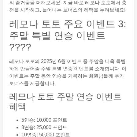
의 즐거움을 더해보세요. 지금 바로 레모나 토토에서 충
전을 시작하고, 늘어나는 보너스의 혜택을 누려보세요!
레모나 토토 주요 이벤트 3:
주말 특별 연승 이벤트
????
레모나 토토의 2025년 6월 이벤트 중 주말을 더욱 특별
하게 만들어줄 주말 특별 연승 이벤트를 소개합니다. 이
이벤트는 주말 동안 연승을 기록하는 회원님들께 추가
보너스를 제공합니다.
레모나 토토 주말 연승 이벤트
혜택
5연승: 10,000 포인트
8연승: 25,000 포인트
10연승: 50,000 포인트