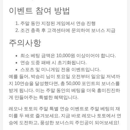
이벤트 참여 방법
주말 동안 지정된 게임에서 연승 진행
조건 충족 후 고객센터에 문의하여 보너스 지급
주의사항
최소 베팅 금액은 10,000원 이상이어야 합니다.
연승 도중 패배 시 초기화됩니다.
스포츠 및 미니게임 전용 이벤트입니다.
예를 들어, 박승리 님이 토요일 오전부터 일요일 저녁까
지 10연승을 달성했다면, 총 50,000 포인트의 보너스를
받게 됩니다. 이는 주말 동안의 베팅을 더욱 흥미진진하
게 만들어주는 특별한 혜택입니다.
레모나 토토의 주말 특별 연승 이벤트로 주말 베팅의 재
미를 두 배로 즐겨보세요. 지금 바로 레모나 토토에서 연
승에 도전하고, 풍성한 보너스의 주인공이 되어보세요!