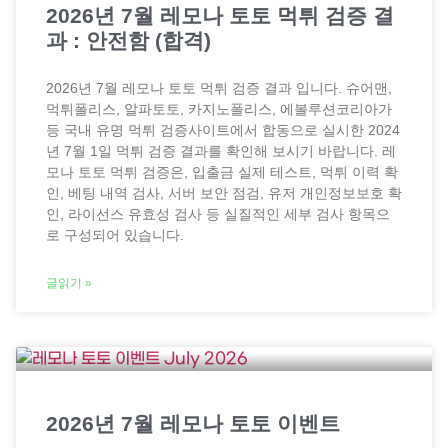
2026년 7월 레모나 토토 먹튀 검증 결
과 : 안전함 (합격)
2026년 7월 레모나 토토 먹튀 검증 결과 입니다. 슈어맨,
먹튀폴리스, 알파토토, 카지노폴리스, 에볼루션코리아가
등 국내 유명 먹튀 검증사이트에서 합동으로 실시한 2024
년 7월 1일 먹튀 검증 결과를 확인해 보시기 바랍니다. 레
모나 토토 먹튀 검증은, 입출금 실제 테스트, 먹튀 이력 확
인, 베팅 내역 검사, 서버 보안 점검, 유저 개인정보보호 확
인, 라이선스 유효성 검사 등 실질적인 세부 검사 항목으
로 구성되어 있습니다.
글읽기 »
2026년 7월 레모나 토토 이벤트