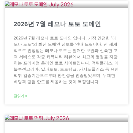
2026년 7월 레모나 토토 도메인
2026년 7월 레모나 토토 도메인 입니다. 가장 안전한 “레
모나 토토”의 최신 도메인 정보를 안내 드립니다. 전 세계
적으로 인정받는 레모나 토토는 철저한 보안과 신속한 고
객 서비스로 각종 커뮤니티 리뷰에서 최고의 평점을 자랑
하는 프리미엄 온라인 토토 사이트입니다. 먹튀폴리스, 에
볼루션코리아, 알파토토, 토토랭크, 카지노폴리스 등 유명
먹튀 검증기관으로부터 안전성을 인증받았으며, 무제한
베팅과 당첨 한도를 제공하는 것이 특징입니다.
글읽기 »