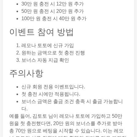
30만 원 충전 시 12만 원 추가
50만 원 충전 시 20만 원 추가
100만 원 충전 시 40만 원 추가
이벤트 참여 방법
레모나 토토에 신규 가입
원하는 금액으로 첫 충전 진행
보너스 자동 지급 확인
주의사항
신규 회원 전용 이벤트입니다.
첫 충전 시에만 적용됩니다.
보너스 금액은 출금 조건 충족 시 출금 가능합니
다.
예를 들어, 김토토 님이 레모나 토토에 가입하고 50만
원을 첫 충전했다면, 20만 원의 보너스를 추가로 받아
총 70만 원으로 베팅을 시작할 수 있습니다. 이는 레모