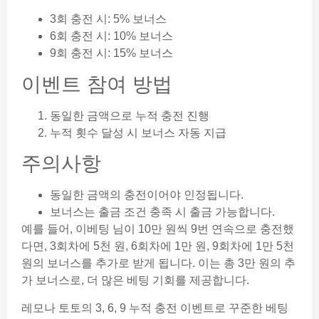
3회 충전 시: 5% 보너스
6회 충전 시: 10% 보너스
9회 충전 시: 15% 보너스
이벤트 참여 방법
동일한 금액으로 누적 충전 진행
누적 횟수 달성 시 보너스 자동 지급
주의사항
동일한 금액의 충전이어야 인정됩니다.
보너스는 출금 조건 충족 시 출금 가능합니다.
예를 들어, 이베팅 님이 10만 원씩 9번 연속으로 충전했
다면, 3회차에 5천 원, 6회차에 1만 원, 9회차에 1만 5천
원의 보너스를 추가로 받게 됩니다. 이는 총 3만 원의 추
가 보너스로, 더 많은 베팅 기회를 제공합니다.
레모나 토토의 3, 6, 9 누적 충전 이벤트로 꾸준한 베팅