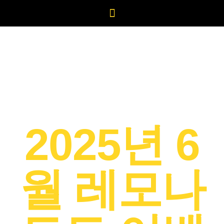
2025년 6
월 레모나