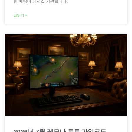
한 베팅이 되시길 기원합니다.
글읽기 »
2026년 7월 레모나 토토 가입코드