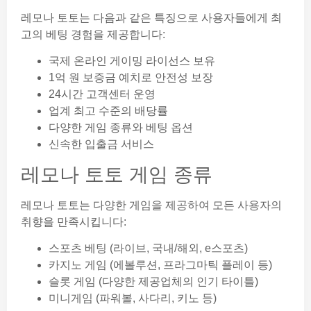
레모나 토토는 다음과 같은 특징으로 사용자들에게 최
고의 베팅 경험을 제공합니다:
국제 온라인 게이밍 라이선스 보유
1억 원 보증금 예치로 안전성 보장
24시간 고객센터 운영
업계 최고 수준의 배당률
다양한 게임 종류와 베팅 옵션
신속한 입출금 서비스
레모나 토토 게임 종류
레모나 토토는 다양한 게임을 제공하여 모든 사용자의
취향을 만족시킵니다:
스포츠 베팅 (라이브, 국내/해외, e스포츠)
카지노 게임 (에볼루션, 프라그마틱 플레이 등)
슬롯 게임 (다양한 제공업체의 인기 타이틀)
미니게임 (파워볼, 사다리, 키노 등)