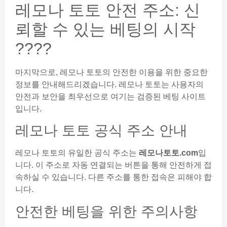
레모나 토토 안전 주소: 신
뢰할 수 있는 베팅의 시작
????
마지막으로, 레모나 토토의 안전한 이용을 위한 중요한
정보를 안내해드리겠습니다. 레모나 토토는 사용자의
안전과 보안을 최우선으로 여기는 검증된 베팅 사이트
입니다.
레모나 토토 공식 주소 안내
레모나 토토의 유일한 공식 주소는
레모나토토.com
입
니다. 이 주소로 자동 연결되는 버튼을 통해 안전하게 접
속하실 수 있습니다. 다른 주소를 통한 접속은 피해야 합
니다.
안전한 베팅을 위한 주의사항