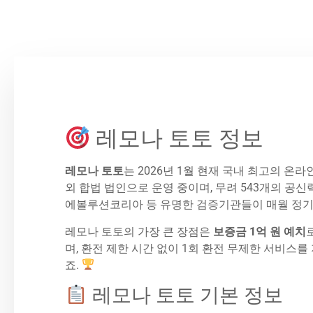
레모나 토토 정보
레모나 토토
는 2026년 1월 현재 국내 최고의 
외 합법 법인으로 운영 중이며, 무려 543개의 공
에볼루션코리아 등 유명한 검증기관들이 매월 정기
레모나 토토의 가장 큰 장점은
보증금 1억 원 예치
며, 환전 제한 시간 없이 1회 환전 무제한 서비스
죠.
레모나 토토 기본 정보