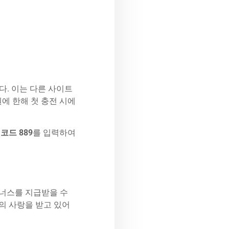
다. 이는 다른 사이트
에 한해 첫 충전 시에
코드 889
를 입력하여
보너스를 지급받을 수
의 사랑을 받고 있어