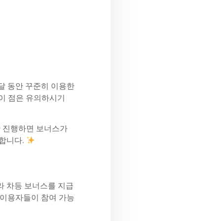
 달 동안 꾸준히 이용한
 이 점은 유의하시기
만 진행하면 보너스가
공합니다.
라 차등 보너스를 지급
임 이용자들이 참여 가능