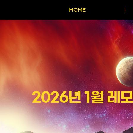
HOME
2026년 1월 레