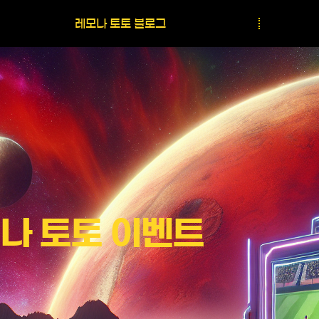
레모나 토토 블로그
모나 토토 이벤트