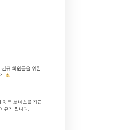
히 신규 회원들을 위한
요.
라 차등 보너스를 지급
이유가 됩니다.