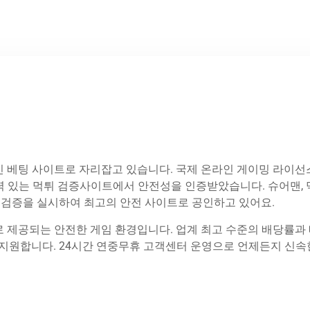
온라인 베팅 사이트로 자리잡고 있습니다. 국제 온라인 게이밍 라이
신력 있는 먹튀 검증사이트에서 안전성을 인증받았습니다. 슈어맨, 
검증을 실시하여 최고의 안전 사이트로 공인하고 있어요.
로 제공되는 안전한 게임 환경입니다. 업계 최고 수준의 배당률과
를 지원합니다. 24시간 연중무휴 고객센터 운영으로 언제든지 신