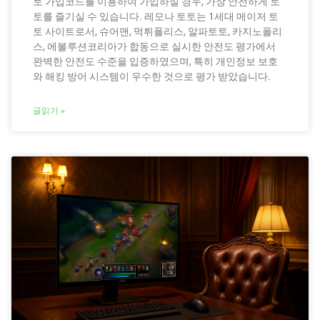
토 가입코드를 이용하여 가입하실 경우, 가장 안전하게 토
토를 즐기실 수 있습니다. 레모나 토토는 1세대 메이저 토
토 사이트로서, 슈어맨, 먹튀폴리스, 알파토토, 카지노폴리
스, 에볼루션코리아가 합동으로 실시한 안전도 평가에서
완벽한 안전도 수준을 입증하였으며, 특히 개인정보 보호
와 해킹 방어 시스템이 우수한 것으로 평가 받았습니다.
글읽기 »