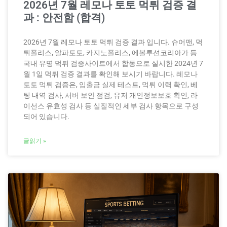
2026년 7월 레모나 토토 먹튀 검증 결
과 : 안전함 (합격)
2026년 7월 레모나 토토 먹튀 검증 결과 입니다. 슈어맨, 먹
튀폴리스, 알파토토, 카지노폴리스, 에볼루션코리아가 등
국내 유명 먹튀 검증사이트에서 합동으로 실시한 2024년 7
월 1일 먹튀 검증 결과를 확인해 보시기 바랍니다. 레모나
토토 먹튀 검증은, 입출금 실제 테스트, 먹튀 이력 확인, 베
팅 내역 검사, 서버 보안 점검, 유저 개인정보보호 확인, 라
이선스 유효성 검사 등 실질적인 세부 검사 항목으로 구성
되어 있습니다.
글읽기 »