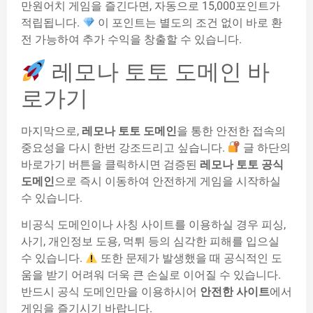
만원어치 게임을 즐긴다면, 자동으로 15,000포인트가
적립됩니다.
이 포인트는 별도의 조건 없이 바로 환
전 가능하여 추가 수익을 창출할 수 있습니다.
레모나 토토 도메인 바
로가기
마지막으로,
레모나 토토 도메인
을 통한 안전한 접속의
중요성을 다시 한번 강조드리고 싶습니다.
글 하단의
바로가기 버튼을 클릭하시면 검증된
레모나 토토 공식
도메인
으로 즉시 이동하여 안전하게 게임을 시작하실
수 있습니다.
비공식 도메인이나 사칭 사이트를 이용하실 경우 피싱,
사기, 개인정보 도용, 먹튀 등의 심각한 피해를 입으실
수 있습니다.
또한 문제가 발생했을 때 공식적인 도
움을 받기 어려워 더욱 큰 손실로 이어질 수 있습니다.
반드시 공식 도메인만을 이용하시어
안전한 사이트
에서
게임을 즐기시기 바랍니다.