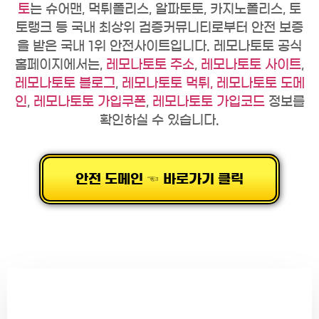
토
는 슈어맨, 먹튀폴리스, 알파토토, 카지노폴리스, 토
토랭크 등 국내 최상위 검증커뮤니티로부터 안전 보증
을 받은 국내 1위 안전사이트입니다. 레모나토토 공식
홈페이지에서는,
레모나토토 주소
,
레모나토토 사이트
,
레모나토토 블로그
,
레모나토토 먹튀,
레모나토토 도메
인
,
레모나토토 가입쿠폰
,
레모나토토 가입코드
정보를
확인하실 수 있습니다.
안전 도메인 ☜ 바로가기 클릭