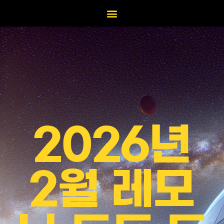
2026년
2월 레모