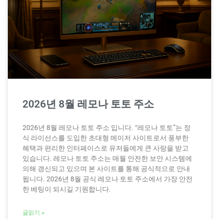
2026년 8월 레모나 토토 주소
2026년 8월 레모나 토토 주소 입니다. “레모나 토토”는 정
식 라이선스를 도입한 초대형 메이저 사이트로서 풍부한
혜택과 편리한 인터페이스로 유저들에게 큰 사랑을 받고
있습니다. 레모나 토토 주소는 매월 안전한 보안 시스템에
의해 갱신되고 있으며 본 사이트를 통해 공식적으로 안내
됩니다. 2026년 8월 공식 레모나 토토 주소에서 가장 안전
한 베팅이 되시길 기원합니다.
글읽기 »