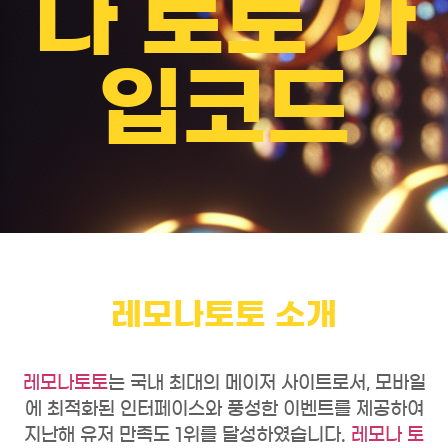
나 토토 가
입코드
레모나토토 소개
레모나토토
는 국내 최대의 메이저 사이트로서, 모바일
에 최적화된 인터페이스와 풍성한 이벤트를 제공하여
지난해 유저 만족도 1위를 달성하였습니다.
레모나 토