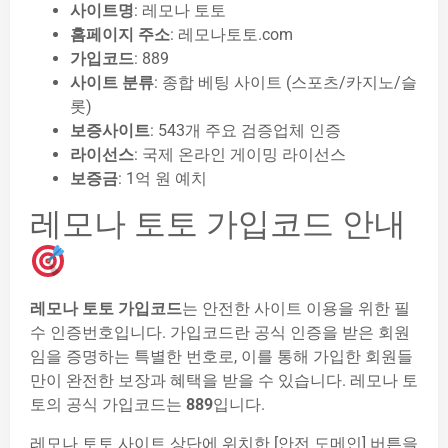
사이트명
: 레모나 토토
홈페이지 주소
: 레모나토토.com
가입코드
: 889
사이트 분류
: 종합 베팅 사이트 (스포츠/카지노/슬
롯)
보증사이트
: 543개 주요 검증업체 인증
라이선스
: 국제 온라인 게이밍 라이선스
보증금
: 1억 원 예치
레모나 토토 가입코드 안내
레모나 토토 가입코드
는 안전한 사이트 이용을 위한 필
수 인증번호입니다. 가입코드란 공식 인증을 받은 회원
임을 증명하는 특별한 번호로, 이를 통해 가입한 회원들
만이 완전한 보장과 혜택을 받을 수 있습니다. 레모나 토
토의 공식 가입코드는
889
입니다.
레모나 토토 사이트 상단에 위치한 [안전 도메인] 버튼을