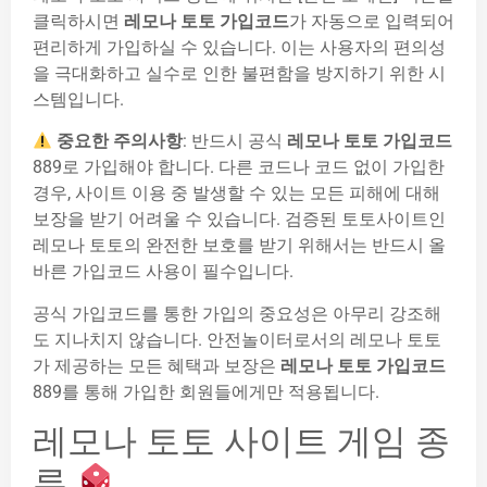
클릭하시면
레모나 토토 가입코드
가 자동으로 입력되어
편리하게 가입하실 수 있습니다. 이는 사용자의 편의성
을 극대화하고 실수로 인한 불편함을 방지하기 위한 시
스템입니다.
중요한 주의사항
: 반드시 공식
레모나 토토 가입코드
889로 가입해야 합니다. 다른 코드나 코드 없이 가입한
경우, 사이트 이용 중 발생할 수 있는 모든 피해에 대해
보장을 받기 어려울 수 있습니다. 검증된 토토사이트인
레모나 토토의 완전한 보호를 받기 위해서는 반드시 올
바른 가입코드 사용이 필수입니다.
공식 가입코드를 통한 가입의 중요성은 아무리 강조해
도 지나치지 않습니다. 안전놀이터로서의 레모나 토토
가 제공하는 모든 혜택과 보장은
레모나 토토 가입코드
889를 통해 가입한 회원들에게만 적용됩니다.
레모나 토토 사이트 게임 종
류