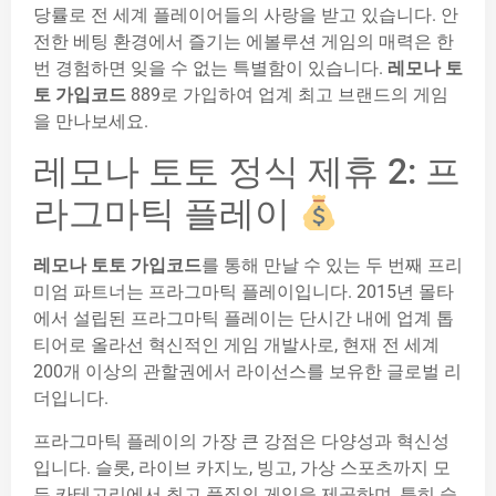
당률로 전 세계 플레이어들의 사랑을 받고 있습니다. 안
전한 베팅 환경에서 즐기는 에볼루션 게임의 매력은 한
번 경험하면 잊을 수 없는 특별함이 있습니다.
레모나 토
토 가입코드
889로 가입하여 업계 최고 브랜드의 게임
을 만나보세요.
레모나 토토 정식 제휴 2: 프
라그마틱 플레이
레모나 토토 가입코드
를 통해 만날 수 있는 두 번째 프리
미엄 파트너는 프라그마틱 플레이입니다. 2015년 몰타
에서 설립된 프라그마틱 플레이는 단시간 내에 업계 톱
티어로 올라선 혁신적인 게임 개발사로, 현재 전 세계
200개 이상의 관할권에서 라이선스를 보유한 글로벌 리
더입니다.
프라그마틱 플레이의 가장 큰 강점은 다양성과 혁신성
입니다. 슬롯, 라이브 카지노, 빙고, 가상 스포츠까지 모
든 카테고리에서 최고 품질의 게임을 제공하며, 특히 슬