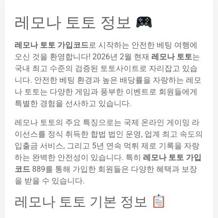
레모나 토토 정보
레모나 토토 가입코드
로 시작하는 안전한 베팅 여행에
오신 것을 환영합니다! 2026년 2월 현재
레모나 토토
는
국내 최고 수준의 검증된 토토사이트로 자리잡고 있습
니다. 안전한 베팅 환경과 높은 배당률을 자랑하는 레모
나 토토는 다양한 게임과 풍부한 이벤트로 회원들에게
특별한 경험을 선사하고 있습니다.
레모나 토토의 주요 특징으로는 국제 온라인 게이밍 라
이선스를 정식 취득한 합법 법인 운영, 업계 최고 속도의
입출금 서비스, 그리고 5년 연속 먹튀 제로 기록을 자랑
하는 완벽한 안전성이 있습니다. 특히
레모나 토토 가입
코드
889를 통해 가입한 회원들은 다양한 혜택과 보장
을 받을 수 있습니다.
레모나 토토 기본 정보