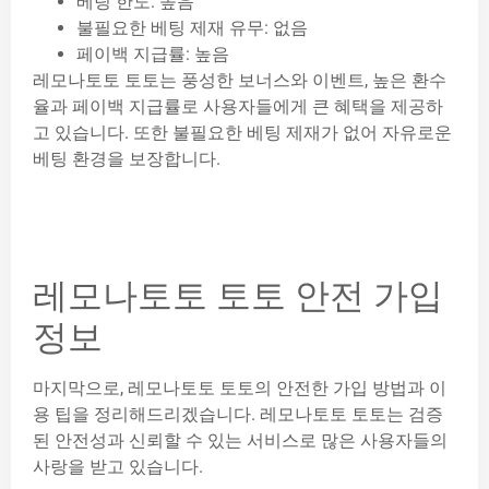
베팅 한도: 높음
불필요한 베팅 제재 유무: 없음
페이백 지급률: 높음
레모나토토 토토는 풍성한 보너스와 이벤트, 높은 환수
율과 페이백 지급률로 사용자들에게 큰 혜택을 제공하
고 있습니다. 또한 불필요한 베팅 제재가 없어 자유로운
베팅 환경을 보장합니다.
레모나토토 토토 안전 가입
정보
마지막으로, 레모나토토 토토의 안전한 가입 방법과 이
용 팁을 정리해드리겠습니다. 레모나토토 토토는 검증
된 안전성과 신뢰할 수 있는 서비스로 많은 사용자들의
사랑을 받고 있습니다.