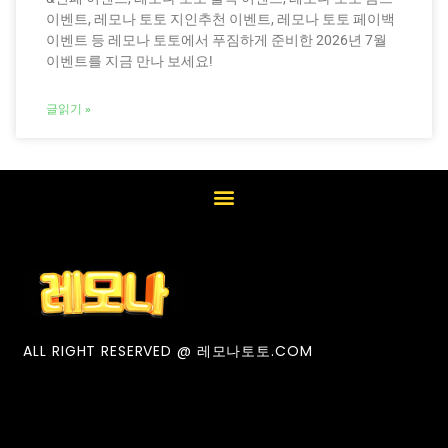
이벤트, 레모나 토토 지인추천 이벤트, 레모나 토토 페이백
이벤트 등 레모나 토토에서 푸짐하게 준비한 2026년 7월
이벤트를 지금 만나 보세요!
글읽기 »
ALL RIGHT RESERVED @ 레모나토토.COM