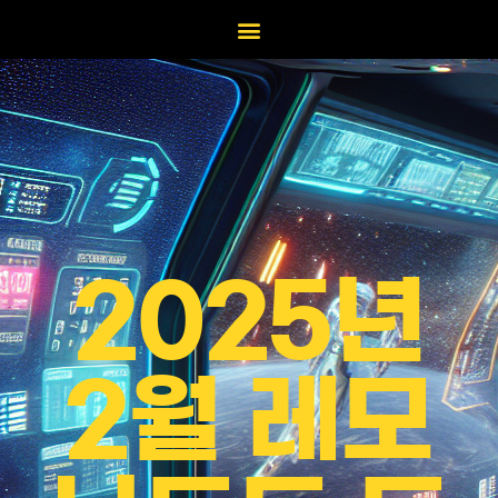
2025년
2월 레모