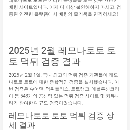
레모나토토 토토는 이러한 특징들을 모두 갖춘 안전한
베팅 사이트입니다. 이제 더 이상 불안해하지 마시고, 검
증된 안전한 플랫폼에서 베팅의 즐거움을 만끽하세요!
2025년 2월 레모나토토 토
토 먹튀 검증 결과
2025년 2월 1일, 국내 최고의 먹튀 검증 기관들이 레모
나토토 토토에 대한 종합적인 검증을 실시했습니다. 이
번 검증은 슈어맨, 먹튀폴리스, 토토랭크, 에볼루션코리
아 등 543개의 공신력 있는 먹튀 검증 사이트 및 커뮤니
티가 참여한 대규모 검증이었습니다.
레모나토토 토토 먹튀 검증 상
세 결과