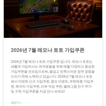
2026년 7월 레모나 토토 가입쿠폰
2026년 7월 레모나 토토 가입쿠폰 입니다. 레모나 토토는
새롭게 가입하시는 유저분들을 위해 매월 다양하고 풍성한
가입쿠폰을 선보임으로써, 즐겁고 만족스러운 정착 경험을
드리기 위해 노력하고 있습니다. 2026년 7월 레모나 토토
에서 마련한 신규 가입쿠폰, 콤프 이벤트, 무한매충 가입쿠
폰, 복귀자 가입쿠폰, 리뷰 작성 쿠폰, 텔레그램 친구 추가
및 구독 가입쿠폰을 지금 만나 보세요!
글읽기 »