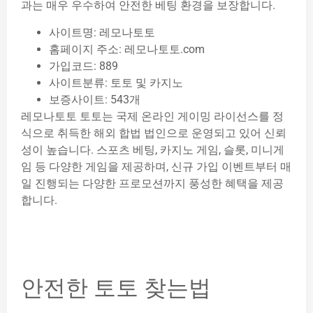
과는 매우 우수하여 안전한 베팅 환경을 보장합니다.
사이트명: 레모나토토
홈페이지 주소: 레모나토토.com
가입코드: 889
사이트분류: 토토 및 카지노
보증사이트: 543개
레모나토토 토토는 국제 온라인 게이밍 라이선스를 정
식으로 취득한 해외 합법 법인으로 운영되고 있어 신뢰
성이 높습니다. 스포츠 베팅, 카지노 게임, 슬롯, 미니게
임 등 다양한 게임을 제공하며, 신규 가입 이벤트부터 매
일 진행되는 다양한 프로모션까지 풍성한 혜택을 제공
합니다.
안전한 토토 찾는법