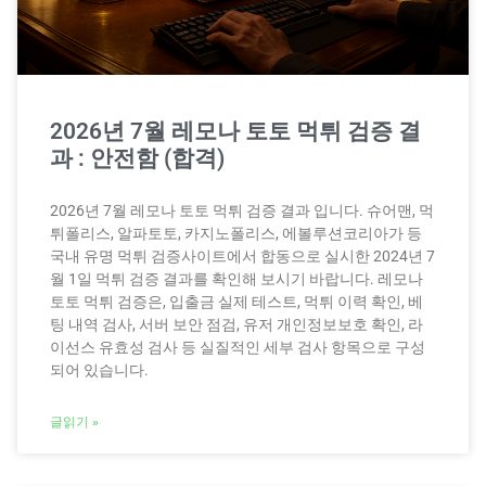
2026년 7월 레모나 토토 먹튀 검증 결
과 : 안전함 (합격)
2026년 7월 레모나 토토 먹튀 검증 결과 입니다. 슈어맨, 먹
튀폴리스, 알파토토, 카지노폴리스, 에볼루션코리아가 등
국내 유명 먹튀 검증사이트에서 합동으로 실시한 2024년 7
월 1일 먹튀 검증 결과를 확인해 보시기 바랍니다. 레모나
토토 먹튀 검증은, 입출금 실제 테스트, 먹튀 이력 확인, 베
팅 내역 검사, 서버 보안 점검, 유저 개인정보보호 확인, 라
이선스 유효성 검사 등 실질적인 세부 검사 항목으로 구성
되어 있습니다.
글읽기 »