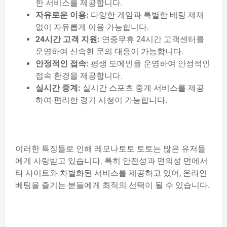
한 서비스를 제공합니다.
자유로운 이용:
다양한 게임과 특별한 베팅 제재
없이 자유롭게 이용 가능합니다.
24시간 고객 지원:
연중무휴 24시간 고객센터를
운영하여 신속한 문의 대응이 가능합니다.
안정적인 접속:
평생 도메인을 운영하여 안정적인
접속 환경을 제공합니다.
실시간 중계:
실시간 스포츠 중계 서비스를 제공
하여 편리한 경기 시청이 가능합니다.
이러한 특징들로 인해 레모나토토 토토는 많은 유저들
에게 사랑받고 있습니다. 특히 안전성과 편의성 면에서
타 사이트와 차별화된 서비스를 제공하고 있어, 온라인
베팅을 즐기는 분들에게 최적의 선택이 될 수 있습니다.