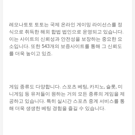
레모나토토 토토는 국제 온라인 게이밍 라이선스를 정
식으로 취득한 해외 합법 법인으로 운영되고 있습니다.
이는 사이트의 신뢰성과 안전성을 보장하는 중요한 요
소입니다. 또한 543개의 보증사이트를 통해 그 신뢰도
를 더욱 높이고 있죠.
게임 종류도 다양합니다. 스포츠 베팅, 카지노, 슬롯, 미
니게임 등 유저들이 원하는 거의 모든 종류의 게임을 제
공하고 있습니다. 특히 실시간 스포츠 중계 서비스를 통
해 더욱 생생한 베팅 경험을 즐길 수 있습니다.