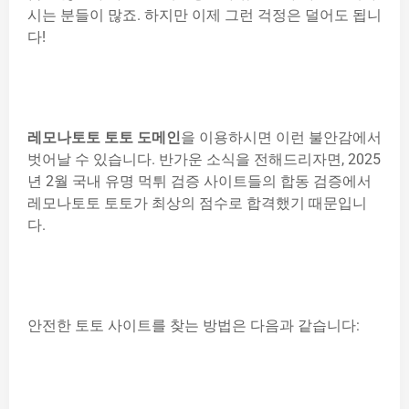
시는 분들이 많죠. 하지만 이제 그런 걱정은 덜어도 됩니
다!
레모나토토 토토 도메인
을 이용하시면 이런 불안감에서
벗어날 수 있습니다. 반가운 소식을 전해드리자면, 2025
년 2월 국내 유명 먹튀 검증 사이트들의 합동 검증에서
레모나토토 토토가 최상의 점수로 합격했기 때문입니
다.
안전한 토토 사이트를 찾는 방법은 다음과 같습니다: