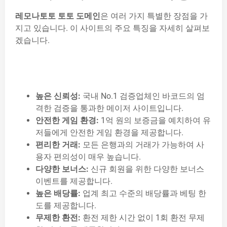
레모나토토 토토 도메인
은 여러 가지 특별한 장점을 가
지고 있습니다. 이 사이트의 주요 특징을 자세히 살펴보
겠습니다.
높은 신뢰성:
국내 No.1 검증업체인 바코드의 엄
격한 검증을 통과한 메이저 사이트입니다.
안전한 게임 환경:
1억 원의 보증금을 예치하여 유
저들에게 안전한 게임 환경을 제공합니다.
편리한 거래:
모든 은행과의 거래가 가능하여 사
용자 편의성이 매우 높습니다.
다양한 보너스:
신규 회원을 위한 다양한 보너스
이벤트를 제공합니다.
높은 배당률:
업계 최고 수준의 배당률과 베팅 한
도를 제공합니다.
무제한 환전:
환전 제한 시간 없이 1회 환전 무제