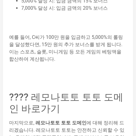
5,000% 달성 시: 입금 금액의 15% 보너스
7,000% 달성 시: 입금 금액의 20% 보너스
예를 들어, C씨가 100만 원을 입금하고 5,000%의 롤링
을 달성했다면, 15만 원의 추가 보너스를 받게 됩니다.
이는 스포츠, 슬롯, 미니게임 등 모든 게임의 베팅액을
합산하여 계산됩니다.
???? 레모나토토 토토 도메
인 바로가기
마지막으로,
레모나토토 토토 도메인
에 대해 정리해 드
리겠습니다. 레모나토토 토토는 안전하고 신뢰할 수 있