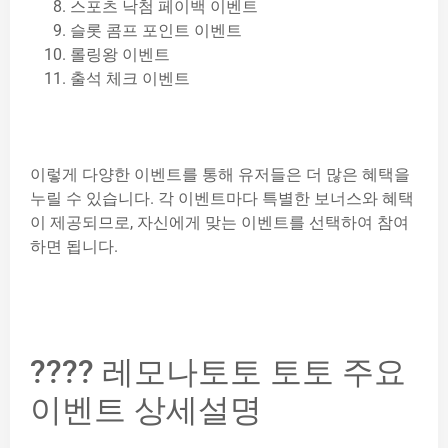
스포츠 낙첨 페이백 이벤트
슬롯 콤프 포인트 이벤트
롤링왕 이벤트
출석 체크 이벤트
이렇게 다양한 이벤트를 통해 유저들은 더 많은 혜택을
누릴 수 있습니다. 각 이벤트마다 특별한 보너스와 혜택
이 제공되므로, 자신에게 맞는 이벤트를 선택하여 참여
하면 됩니다.
???? 레모나토토 토토 주요
이벤트 상세설명