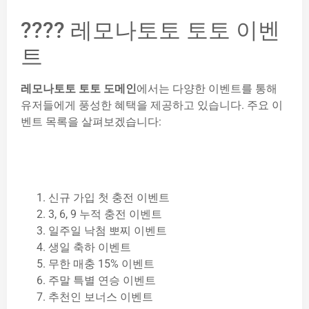
???? 레모나토토 토토 이벤
트
레모나토토 토토 도메인
에서는 다양한 이벤트를 통해
유저들에게 풍성한 혜택을 제공하고 있습니다. 주요 이
벤트 목록을 살펴보겠습니다:
신규 가입 첫 충전 이벤트
3, 6, 9 누적 충전 이벤트
일주일 낙첨 뽀찌 이벤트
생일 축하 이벤트
무한 매충 15% 이벤트
주말 특별 연승 이벤트
추천인 보너스 이벤트