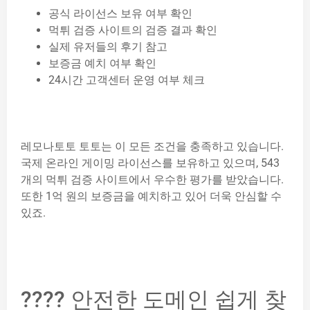
공식 라이선스 보유 여부 확인
먹튀 검증 사이트의 검증 결과 확인
실제 유저들의 후기 참고
보증금 예치 여부 확인
24시간 고객센터 운영 여부 체크
레모나토토 토토는 이 모든 조건을 충족하고 있습니다.
국제 온라인 게이밍 라이선스를 보유하고 있으며, 543
개의 먹튀 검증 사이트에서 우수한 평가를 받았습니다.
또한 1억 원의 보증금을 예치하고 있어 더욱 안심할 수
있죠.
???? 안전한 도메인 쉽게 찾