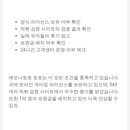
공식 라이선스 보유 여부 확인
먹튀 검증 사이트의 검증 결과 확인
실제 유저들의 후기 참고
보증금 예치 여부 확인
24시간 고객센터 운영 여부 체크
레모나토토 토토는 이 모든 조건을 충족하고 있습니다.
국제 온라인 게이밍 라이선스를 보유하고 있으며, 543
개의 먹튀 검증 사이트에서 우수한 평가를 받았습니다.
또한 1억 원의 보증금을 예치하고 있어 더욱 안심할 수
있죠.