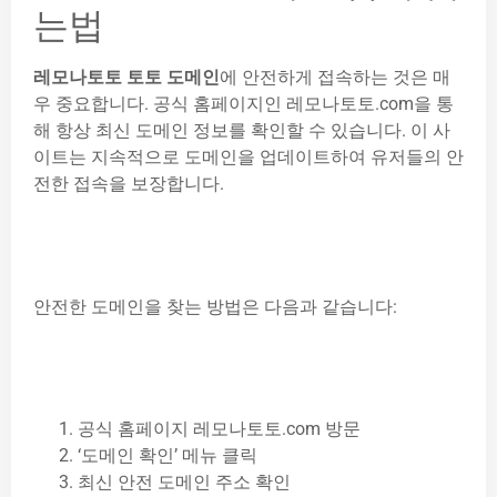
는법
레모나토토 토토 도메인
에 안전하게 접속하는 것은 매
우 중요합니다. 공식 홈페이지인 레모나토토.com을 통
해 항상 최신 도메인 정보를 확인할 수 있습니다. 이 사
이트는 지속적으로 도메인을 업데이트하여 유저들의 안
전한 접속을 보장합니다.
안전한 도메인을 찾는 방법은 다음과 같습니다:
공식 홈페이지 레모나토토.com 방문
‘도메인 확인’ 메뉴 클릭
최신 안전 도메인 주소 확인