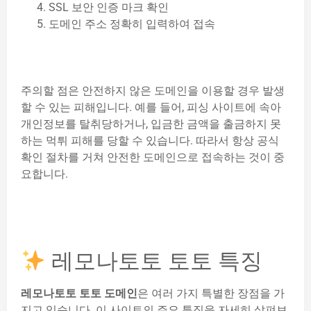
SSL 보안 인증 마크 확인
도메인 주소 정확히 입력하여 접속
주의할 점은 안전하지 않은 도메인을 이용할 경우 발생
할 수 있는 피해입니다. 예를 들어, 피싱 사이트에 속아
개인정보를 탈취당하거나, 입금한 금액을 출금하지 못
하는 먹튀 피해를 당할 수 있습니다. 따라서 항상 공식
확인 절차를 거쳐 안전한 도메인으로 접속하는 것이 중
요합니다.
레모나토토 토토 특징
레모나토토 토토 도메인
은 여러 가지 특별한 장점을 가
지고 있습니다. 이 사이트의 주요 특징을 자세히 살펴보