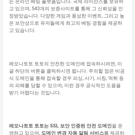
는 온라인 베팅 플랫폼입니다. 국제 라이선스를 보유하
고 있으며, 543개의 보증사이트를 통해 그 신뢰성을 인
정받았습니다. 다양한 게임과 풍성한 이벤트, 그리고 높
은 보안성으로 유저들에게 최고의 베팅 경험을 제공하
고 있습니다.
레모나토토 토토의 안전한 도메인에 접속하시려면, 이
글 하단의 버튼을 클릭하시면 됩니다. 주의할 점은 비공
식 도메인을 통해 접속할 경우 피싱, 사기, 사칭, 먹튀 등
의 피해를 당할 수 있으며, 이런 경우 공식적인 도움을
받기 어렵다는 것입니다.
레모나토토 토토는 SSL 보안 인증된 안전 도메인
을 운
영하고 있으며,
도메인 변경 자동 알림 서비스
를 제공하