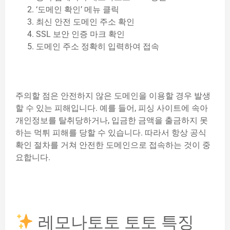
‘도메인 확인’ 메뉴 클릭
최신 안전 도메인 주소 확인
SSL 보안 인증 마크 확인
도메인 주소 정확히 입력하여 접속
주의할 점은 안전하지 않은 도메인을 이용할 경우 발생
할 수 있는 피해입니다. 예를 들어, 피싱 사이트에 속아
개인정보를 탈취당하거나, 입금한 금액을 출금하지 못
하는 먹튀 피해를 당할 수 있습니다. 따라서 항상 공식
확인 절차를 거쳐 안전한 도메인으로 접속하는 것이 중
요합니다.
레모나토토 토토 특징