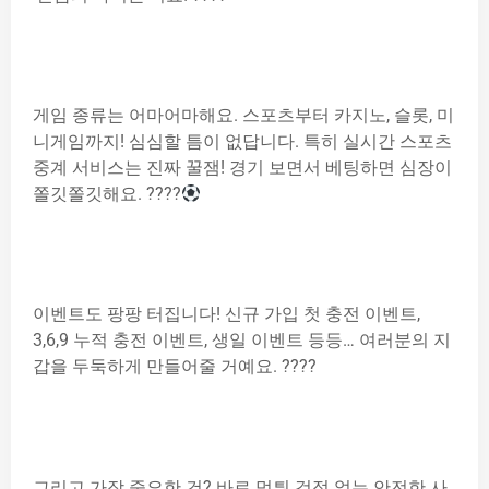
게임 종류는 어마어마해요. 스포츠부터 카지노, 슬롯, 미
니게임까지! 심심할 틈이 없답니다. 특히 실시간 스포츠
중계 서비스는 진짜 꿀잼! 경기 보면서 베팅하면 심장이
쫄깃쫄깃해요. ????
이벤트도 팡팡 터집니다! 신규 가입 첫 충전 이벤트,
3,6,9 누적 충전 이벤트, 생일 이벤트 등등… 여러분의 지
갑을 두둑하게 만들어줄 거예요. ????
그리고 가장 중요한 건? 바로 먹튀 걱정 없는 안전한 사