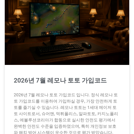
2026년 7월 레모나 토토 가입코드
2026년 7월 레모나 토토 가입코드 입니다. 정식 레모나 토
토 가입코드를 이용하여 가입하실 경우, 가장 안전하게 토
토를 즐기실 수 있습니다. 레모나 토토는 1세대 메이저 토
토 사이트로서, 슈어맨, 먹튀폴리스, 알파토토, 카지노폴리
스, 에볼루션코리아가 합동으로 실시한 안전도 평가에서
완벽한 안전도 수준을 입증하였으며, 특히 개인정보 보호
와 해킹 방어 시스템이 우수한 것으로 평가 받았습니다.