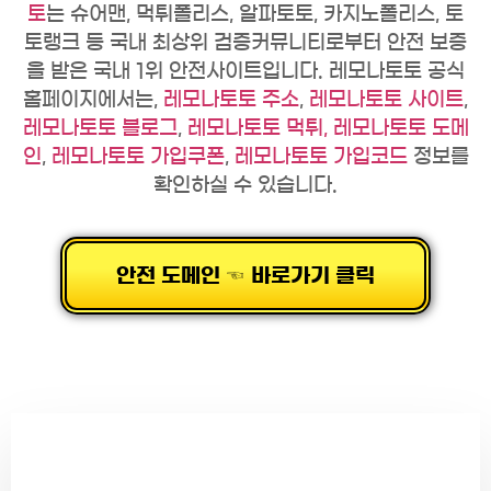
토
는 슈어맨, 먹튀폴리스, 알파토토, 카지노폴리스, 토
토랭크 등 국내 최상위 검증커뮤니티로부터 안전 보증
을 받은 국내 1위 안전사이트입니다. 레모나토토 공식
홈페이지에서는,
레모나토토 주소
,
레모나토토 사이트
,
레모나토토 블로그
,
레모나토토 먹튀,
레모나토토 도메
인
,
레모나토토 가입쿠폰
,
레모나토토 가입코드
정보를
확인하실 수 있습니다.
안전 도메인 ☜ 바로가기 클릭