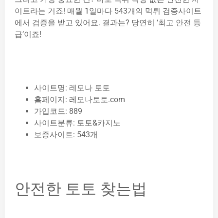
이트라는 거죠! 매월 1일마다 543개의 먹튀 검증사이트
에서 검증을 받고 있어요. 결과는? 당연히 ‘최고 안전 등
급’이죠!
사이트명: 레모나 토토
홈페이지: 레모나토토.com
가입코드: 889
사이트분류: 토토&카지노
보증사이트: 543개
안전한 토토 찾는법