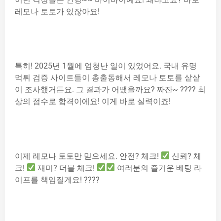
레모나 토토가 있잖아요!
특히! 2025년 1월에 엄청난 일이 있었어요. 국내 유명
먹튀 검증 사이트들이 총출동해서 레모나 토토를 샅샅
이 조사했거든요. 그 결과가 어땠을까요? 짜잔~ ???? 최
상의 점수로 합격이에요! 이게 바로 실력이죠!
이제 레모나 토토만 믿으세요. 안전? 체크!
신뢰? 체
크!
재미? 더블 체크!
여러분의 즐거운 베팅 라
이프를 책임질게요! ????